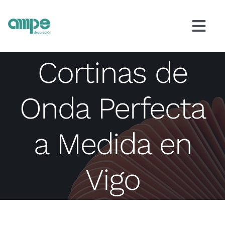
Skip
contenido
to
Togg
content
Navi
Cortinas
Cortinas de
Estores
Onda Perfecta
Paneles japoneses
a Medida en
Venecianas
Vigo
Alfombras
Papel pintado