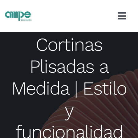
Skip
contenido
to
Togg
content
Navi
Cortinas
Cortinas
Estores
Plisadas a
Paneles japoneses
Medida | Estilo
Venecianas
y
Alfombras
funcionalidad
Papel pintado